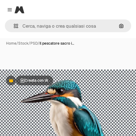
Magnific
Close menu
Cerca 
Home
/
Stock
/
PSD
/
Il pescatore sacro i…
Creata con IA
Premium