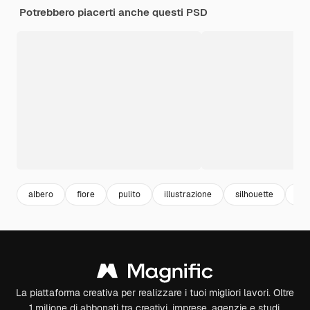
Potrebbero piacerti anche questi PSD
albero
fiore
pulito
illustrazione
silhouette
iso
La piattaforma creativa per realizzare i tuoi migliori lavori. Oltre
1 milione di abbonati tra creativi, imprese, agenzie e studi.