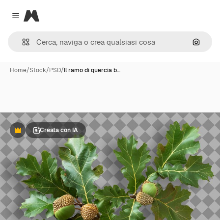
Magnific
Close menu
Cerca 
Home
/
Stock
/
PSD
/
Il ramo di quercia b…
Creata con IA
Premium