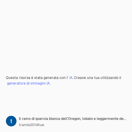
Questa risorsa è stata generata con l'
IA
. Creane una tua utilizzando il
generatore di immagini IA.
Il ramo di quercia bianca dell'Oregon, lobato e leggermente dentato, lascia l'oggetto isolato su uno sfondo pulito
tramle2014hue