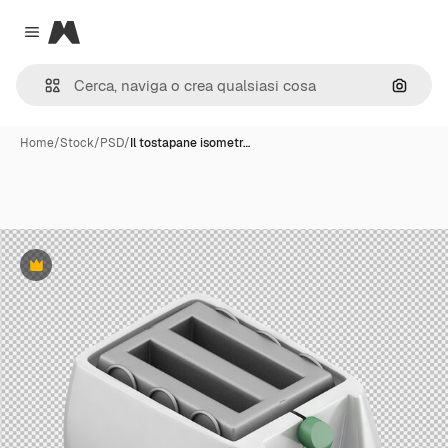
Magnific
Close menu
Cerca 
Home
/
Stock
/
PSD
/
Il tostapane isometr…
Premium