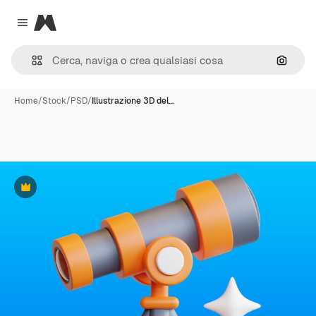
Magnific
Close menu
Cerca 
Home
/
Stock
/
PSD
/
Illustrazione 3D del…
Premium