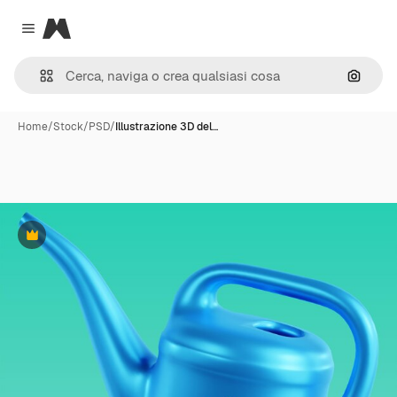
Magnific
Close menu
Cerca 
Home
/
Stock
/
PSD
/
Illustrazione 3D del…
Premium