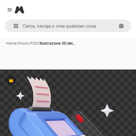
Magnific
Close menu
Cerca 
Home
/
Stock
/
PSD
/
Illustrazione 3D del…
Premium