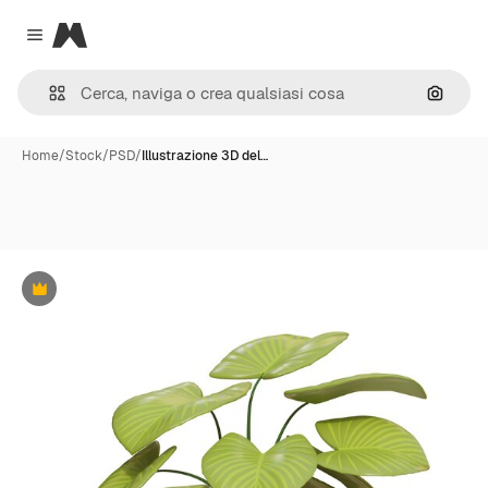
Magnific
Close menu
Cerca 
Home
/
Stock
/
PSD
/
Illustrazione 3D del…
Premium