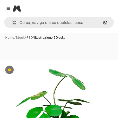
Magnific
Close menu
Cerca 
Home
/
Stock
/
PSD
/
Illustrazione 3D del…
Premium