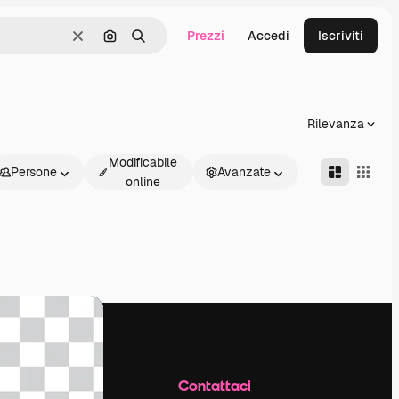
Prezzi
Accedi
Iscriviti
Cancella
Cerca per immagine
Ricerca
Rilevanza
Modificabile
Persone
Avanzate
online
Azienda
Contattaci