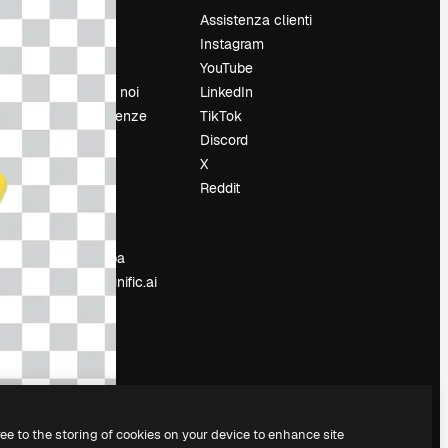
Prezzi
Assistenza clienti
Chi siamo
Instagram
Recensioni
YouTube
Lavora con noi
LinkedIn
Cerca tendenze
TikTok
Blog
Discord
Eventi
X
Slidesgo
Reddit
e
Vendi i tuoi
contenuti
Sala stampa
Cerchi magnific.ai
ree to the storing of cookies on your device to enhance site