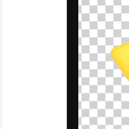
La piattaforma c
migliori lavori. 
creativi, impres
Italiano
Copyright © 2010