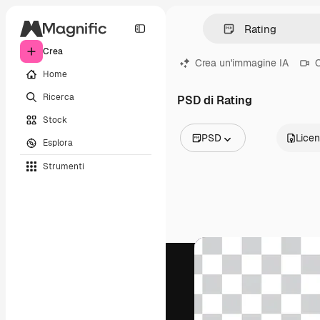
Crea
Crea un'immagine IA
C
Home
Ricerca
PSD di Rating
Stock
PSD
Lice
Esplora
Tutte le immagini
Strumenti
Vettori
Illustrazioni
Foto
PSD
Modelli
Mockup
Video
Clip video
Motion graphic
Modelli di video
Icone
Modelli 3D
Font