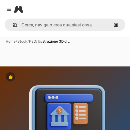
Magnific
Close menu
Cerca 
Home
/
Stock
/
PSD
/
Illustrazione 3D di …
Premium