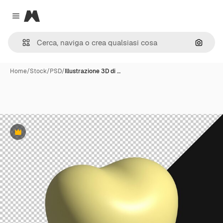
Magnific
Close menu
Cerca 
Home
/
Stock
/
PSD
/
Illustrazione 3D di …
Premium