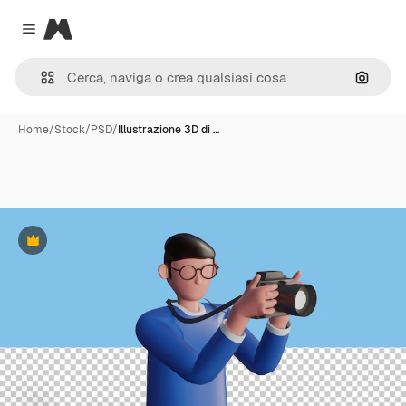
Magnific
Close menu
Cerca 
Home
/
Stock
/
PSD
/
Illustrazione 3D di …
Premium