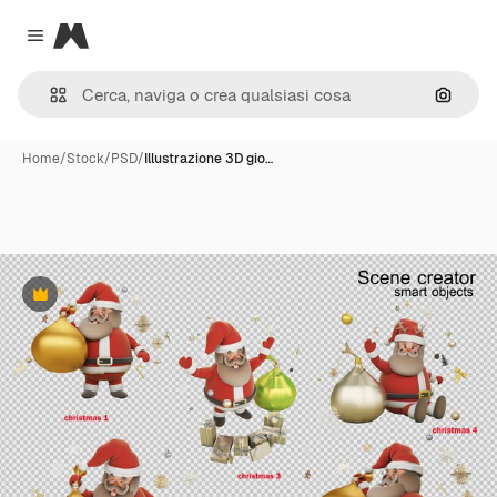
Magnific
Close menu
Cerca 
Home
/
Stock
/
PSD
/
Illustrazione 3D gio…
Premium