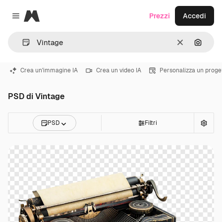
Magnific
Prezzi
Accedi
Close menu
Cancella
Cerca 
Crea un'immagine IA
Crea un video IA
Personalizza un proge
PSD di Vintage
PSD
Filtri