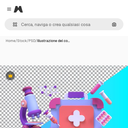
Magnific
Close menu
Cerca 
Home
/
Stock
/
PSD
/
Illustrazione del co…
Premium