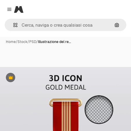
Magnific
Close menu
Cerca 
Home
/
Stock
/
PSD
/
Illustrazione del re…
Premium