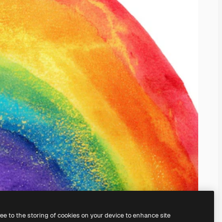
ree to the storing of cookies on your device to enhance site
il
generatore di immagini IA.