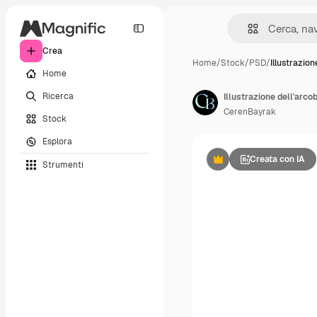
Crea
Home
/
Stock
/
PSD
/
Illustrazion
Home
Ricerca
Illustrazione dell'arc
CerenBayrak
Stock
Esplora
Creata con IA
Strumenti
Premium