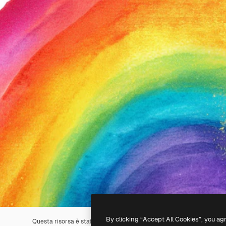
By clicking “Accept All Cookies”, you ag
Questa risorsa è stata generata con l'
IA
. Creane una tua utilizzando 