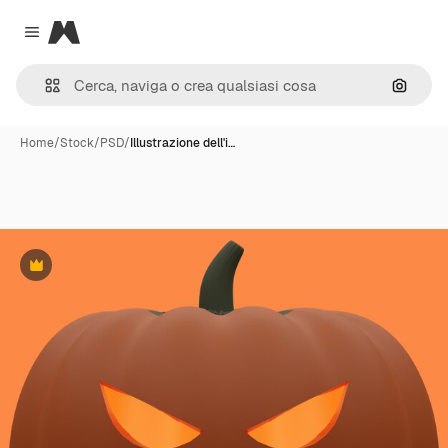
Magnific
Close menu
Cerca 
Home
/
Stock
/
PSD
/
Illustrazione dell'i…
Premium