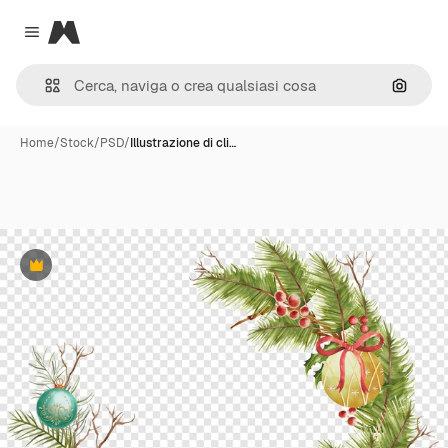
Magnific
Close menu
Cerca 
Home
/
Stock
/
PSD
/
Illustrazione di cli…
Premium