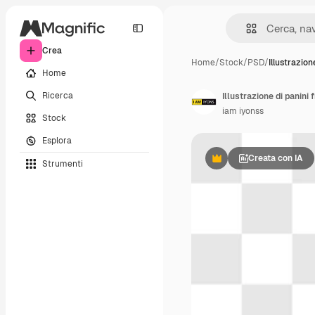
Crea
Home
/
Stock
/
PSD
/
Illustrazion
Home
Ricerca
Illustrazione di panini 
iam iyonss
Stock
Esplora
Creata con IA
Strumenti
Premium