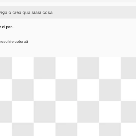
e di pan…
freschi e colorati