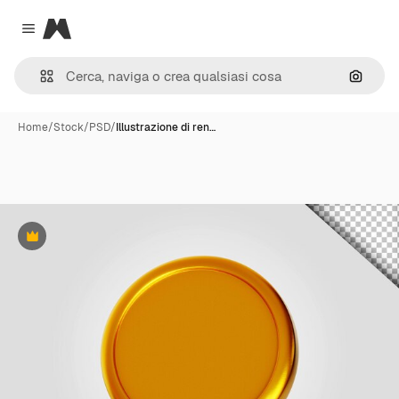
Magnific
Close menu
Cerca 
Home
/
Stock
/
PSD
/
Illustrazione di ren…
Premium