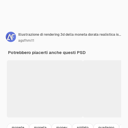
Illustrazione di rendering 3d della moneta dorata realistica isolata
agsfhmi11
Potrebbero piacerti anche questi PSD
monete
moneta
money
soldato
guadagno
do