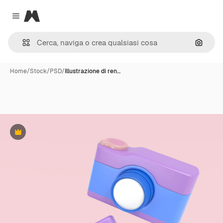
Magnific
Close menu
Cerca 
Home
/
Stock
/
PSD
/
Illustrazione di ren…
Premium