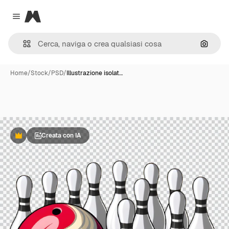
Magnific
Close menu
Cerca 
Home
/
Stock
/
PSD
/
Illustrazione isolat…
Creata con IA
Premium