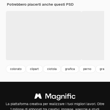
Potrebbero piacerti anche questi PSD
colorato
clipart
ciotola
grafica
perno
grafica
La piattaforma creativa per realizzare i tuoi migliori lavori. Oltre
1 milione di abbonati tra creativi, imprese, agenzie e studi.