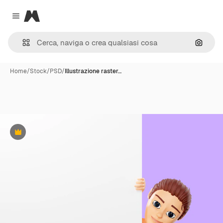
Magnific
Close menu
Cerca 
Home
/
Stock
/
PSD
/
Illustrazione raster…
Premium