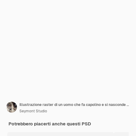
Illustrazione raster di un uomo che fa capolino e si nasconde dietro una tela bianca Un giovane ragazzo con una maglietta gialla mostra un foglio bianco, un nuovo documento, un muro bianco, un'opera d'arte di rendering 3D per le imprese
Seymont Studio
Potrebbero piacerti anche questi PSD