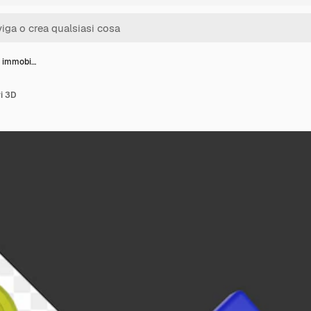
ni immobi…
ri 3D