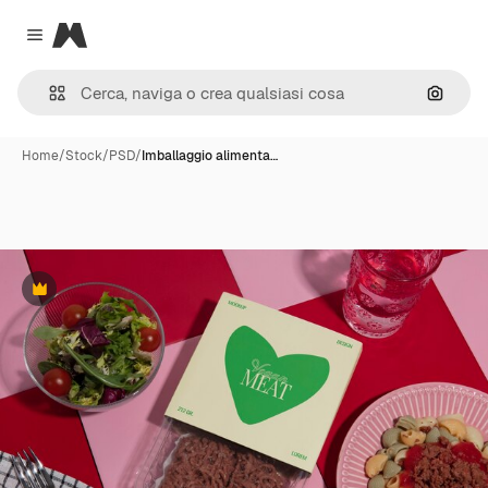
Magnific
Close menu
Cerca 
Home
/
Stock
/
PSD
/
Imballaggio alimenta…
Premium