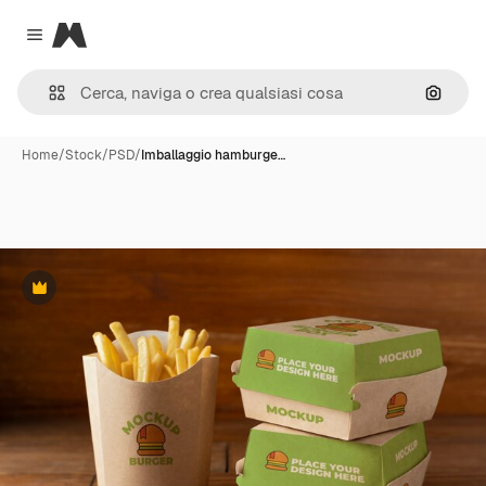
Magnific
Close menu
Cerca 
Home
/
Stock
/
PSD
/
Imballaggio hamburge…
Premium