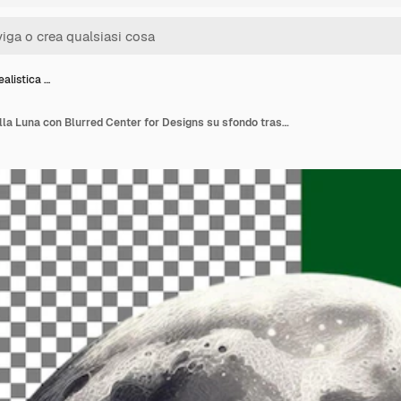
alistica …
Immagine realistica della Luna con Blurred Center for Designs su sfondo trasparente png psd