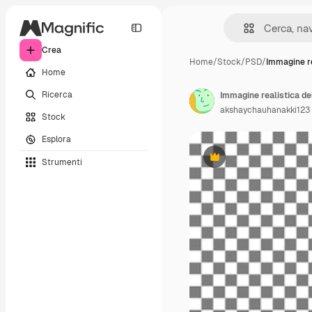
Crea
Home
/
Stock
/
PSD
/
Immagine re
Home
Ricerca
akshaychauhanakki123
Stock
Esplora
Strumenti
Premium