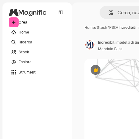
Crea
Home
/
Stock
/
PSD
/
Incredibili 
Home
Ricerca
Mandala Bliss
Stock
Esplora
Strumenti
Premium