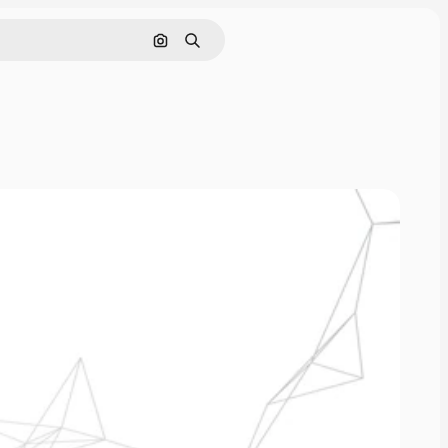
Cerca per immagine
Ricerca