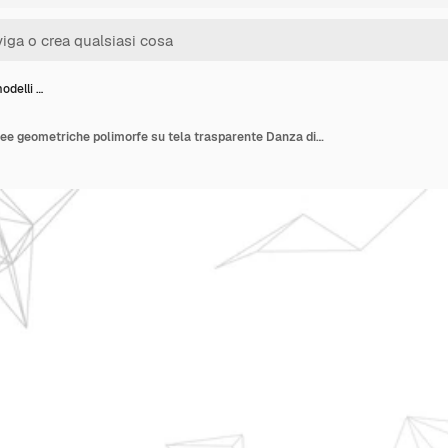
modelli …
Incredibili modelli di linee geometriche polimorfe su tela trasparente Danza di forme e simmetria