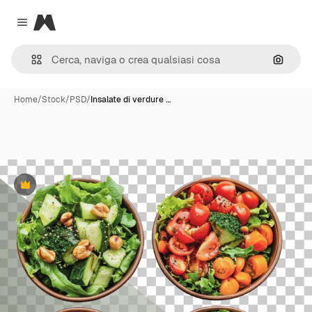
Magnific
Close menu
Cerca 
Home
/
Stock
/
PSD
/
Insalate di verdure …
Premium