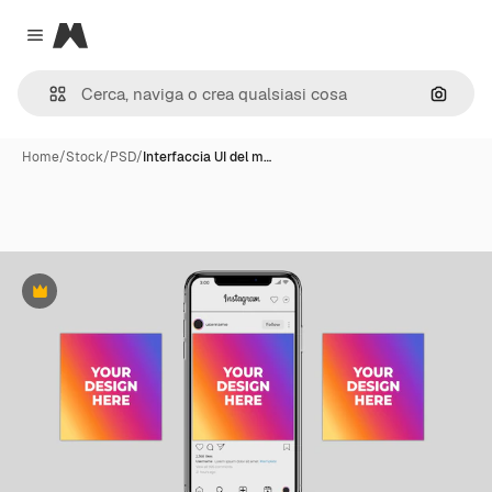
Magnific
Close menu
Cerca 
Home
/
Stock
/
PSD
/
Interfaccia UI del m…
Premium