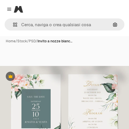
Magnific
Close menu
Cerca 
Home
/
Stock
/
PSD
/
Invito a nozze bianc…
Premium