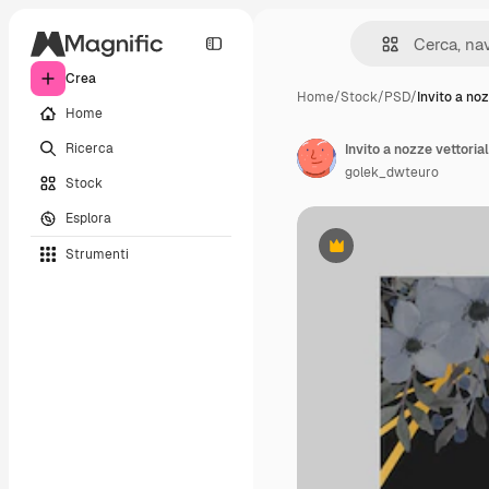
Crea
Home
/
Stock
/
PSD
/
Invito a no
Home
Ricerca
Invito a nozze vettoria
golek_dwteuro
Stock
Esplora
Strumenti
Premium