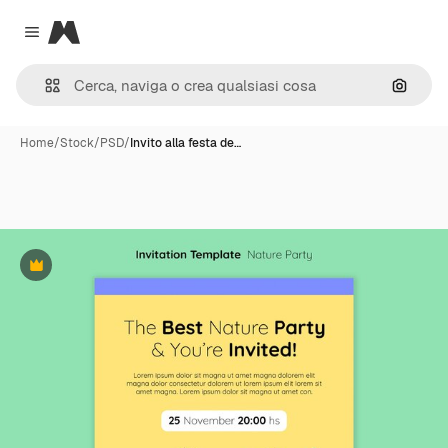
Magnific
Close menu
Cerca 
Home
/
Stock
/
PSD
/
Invito alla festa de…
Premium