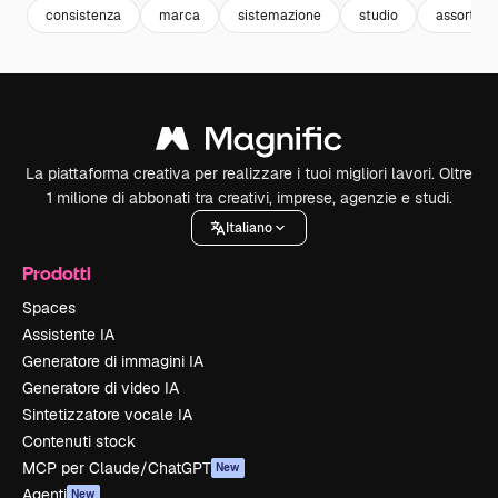
consistenza
marca
sistemazione
studio
assortim
La piattaforma creativa per realizzare i tuoi migliori lavori. Oltre
1 milione di abbonati tra creativi, imprese, agenzie e studi.
Italiano
Prodotti
Spaces
Assistente IA
Generatore di immagini IA
Generatore di video IA
Sintetizzatore vocale IA
Contenuti stock
MCP per Claude/ChatGPT
New
Agenti
New