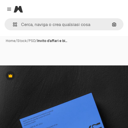
Magnific
Close menu
Cerca 
Home
/
Stock
/
PSD
/
Invito d'affari e bi…
Premium