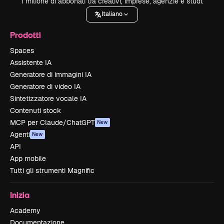
1 milione di abbonati tra creativi, imprese, agenzie e studi.
Italiano
Prodotti
Spaces
Assistente IA
Generatore di immagini IA
Generatore di video IA
Sintetizzatore vocale IA
Contenuti stock
MCP per Claude/ChatGPT
New
Agenti
New
API
App mobile
Tutti gli strumenti Magnific
Inizia
Academy
Documentazione