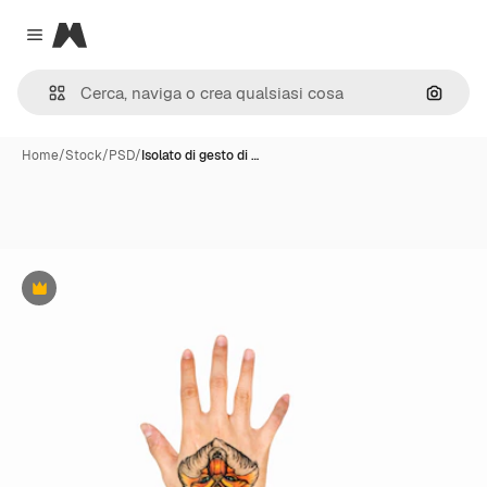
Magnific
Close menu
Cerca 
Home
/
Stock
/
PSD
/
Isolato di gesto di …
Premium