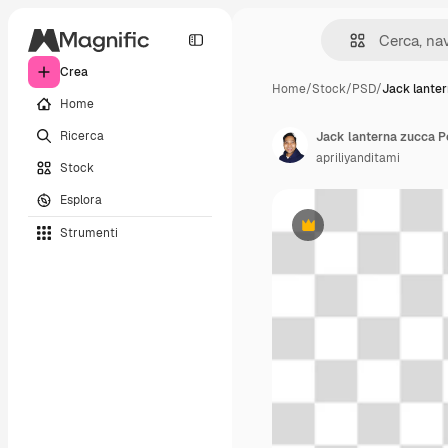
Crea
Home
/
Stock
/
PSD
/
Jack lante
Home
Ricerca
Jack lanterna zucca Pe
apriliyanditami
Stock
Esplora
Strumenti
Premium