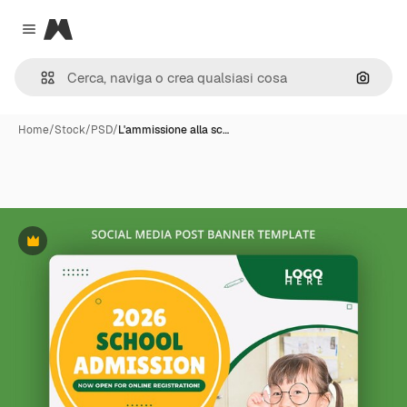
Magnific
Close menu
Cerca 
Home
/
Stock
/
PSD
/
L'ammissione alla sc…
Premium