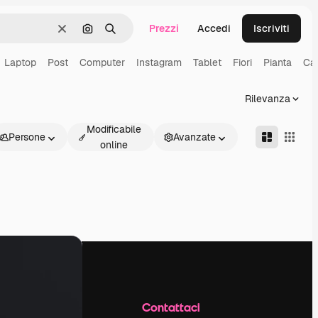
Prezzi
Accedi
Iscriviti
Cancella
Cerca per immagine
Ricerca
Laptop
Post
Computer
Instagram
Tablet
Fiori
Pianta
Caf
Rilevanza
Modificabile
Persone
Avanzate
online
Azienda
Contattaci