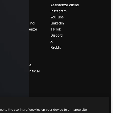
Prezzi
Assistenza clienti
Chi siamo
Instagram
Recensioni
YouTube
Lavora con noi
LinkedIn
Cerca tendenze
TikTok
Blog
Discord
Eventi
X
Slidesgo
Reddit
e
Vendi i tuoi
contenuti
Sala stampa
Cerchi magnific.ai
ree to the storing of cookies on your device to enhance site