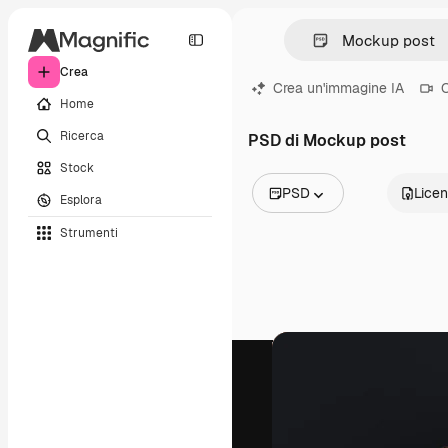
Crea
Crea un'immagine IA
C
Home
Ricerca
PSD di Mockup post
Stock
PSD
Lice
Esplora
Tutte le immagini
Strumenti
Vettori
Illustrazioni
Foto
PSD
Modelli
Mockup
Video
Clip video
Motion graphic
Modelli di video
Icone
Modelli 3D
Font