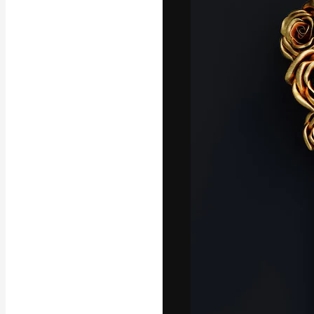
La piattaforma c
migliori lavori. 
creativi, impres
Italiano
Copyright © 2010