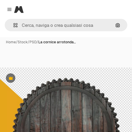
Magnific
Close menu
Cerca 
Home
/
Stock
/
PSD
/
La cornice arrotonda…
Premium