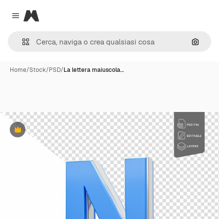
Magnific
Close menu
Cerca 
Home
/
Stock
/
PSD
/
La lettera maiuscola…
Premium