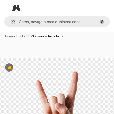
Magnific
Close menu
Cerca 
Home
/
Stock
/
PSD
/
La mano che fa la ro…
Premium