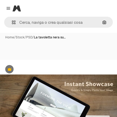
Magnific
Close menu
Cerca 
Home
/
Stock
/
PSD
/
La tavoletta nera su…
Premium