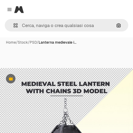
Magnific
Close menu
Cerca 
Home
/
Stock
/
PSD
/
Lanterna medievale i…
Premium