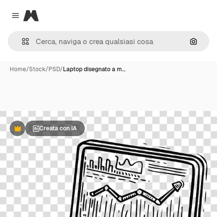
Magnific
Close menu
Cerca 
Home
/
Stock
/
PSD
/
Laptop disegnato a m…
Creata con IA
Premium