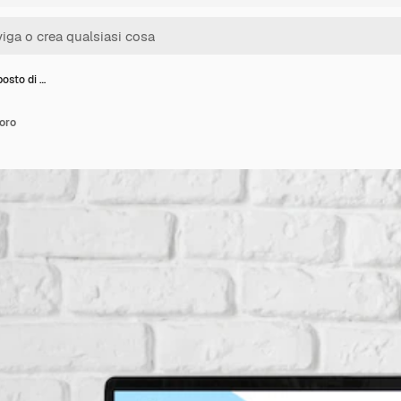
posto di …
voro