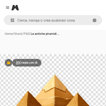
Magnific
Close menu
Cerca 
Home
/
Stock
/
PSD
/
Le antiche piramidi …
Creata con IA
Premium