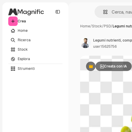
Crea
Home
/
Stock
/
PSD
/
Legumi nutr
Home
Ricerca
Legumi nutrienti, compr
user15625756
Stock
Esplora
Creata con IA
Strumenti
Premium