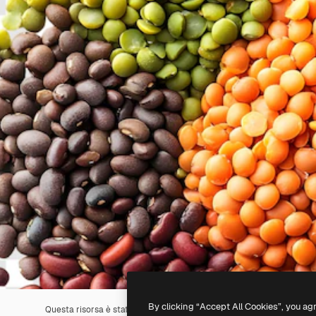
By clicking “Accept All Cookies”, you ag
Questa risorsa è stata generata con l'
IA
. Creane una tua utilizzando 