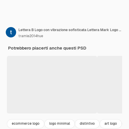
Lettera B Logo con vibrazione sofisticata Lettera Mark Logo Stile Illustrazione Logo Disegni vettoriali
tramle2014hue
Potrebbero piacerti anche questi PSD
ecommerce logo
logo minimal
distintivo
art logo
a