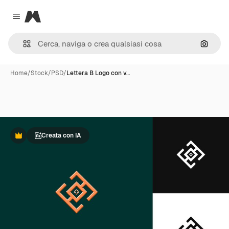
Magnific
Close menu
Cerca 
Home
/
Stock
/
PSD
/
Lettera B Logo con v…
Creata con IA
Premium