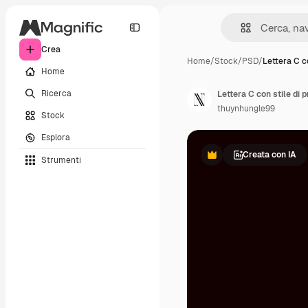
Crea
Home
/
Stock
/
PSD
/
Lettera C co
Home
Ricerca
thuynhungle99
Stock
Esplora
Creata con IA
Strumenti
Premium