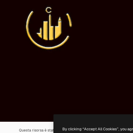
By clicking “Accept All Cookies”, you ag
Questa risorsa è stata generata con l'
IA
. Creane una tua utilizzando 