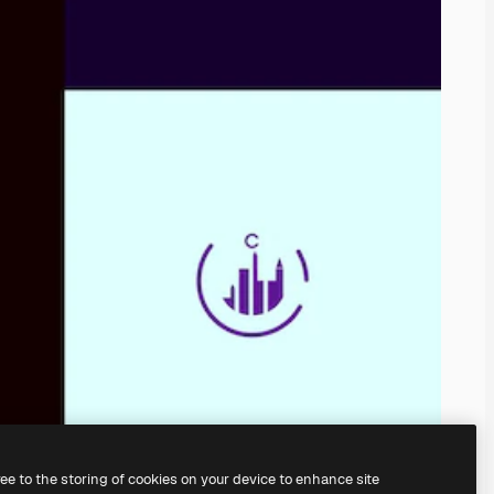
ree to the storing of cookies on your device to enhance site
il
generatore di immagini IA.