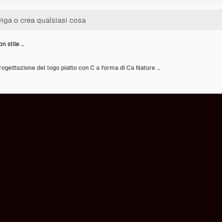
n stile …
Lettera C con stile di progettazione del logo piatto con C a forma di Ca Nature Abstract Vector Collections